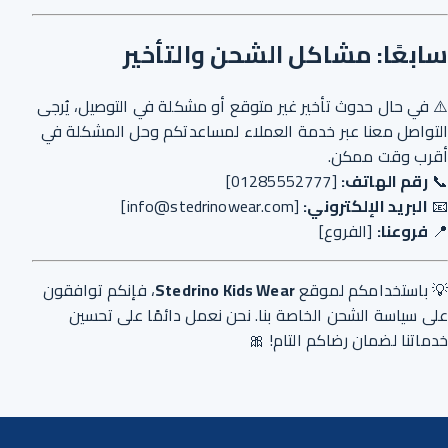
سابعًا: مشاكل الشحن والتأخير
⚠️ في حال حدوث تأخير غير متوقع أو مشكلة في التوصيل، يُرجى
التواصل معنا عبر خدمة العملاء لمساعدتكم وحل المشكلة في
أقرب وقت ممكن.
📞
رقم الهاتف:
[
01285552777
]
📧
البريد الإلكتروني:
[
info@stedrinowear.com
]
📍
فروعنا:
[
الفروع
]
💡 باستخدامكم لموقع
Stedrino Kids Wear
، فإنكم توافقون
على سياسة الشحن الخاصة بنا. نحن نعمل دائمًا على تحسين
خدماتنا لضمان رضاكم التام! 🎀