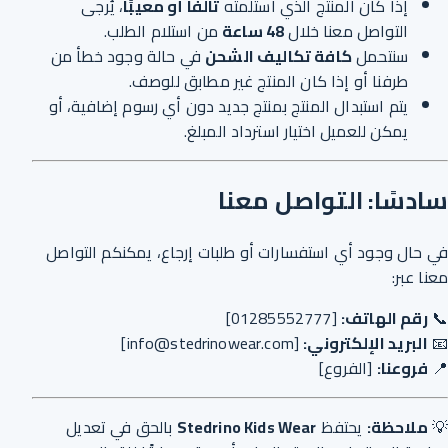
إذا كان المنتج الذي استلمته
تالفًا أو معيبًا
، يُرجى
التواصل معنا خلال
48 ساعة
من استلام الطلب.
سنتحمل
كافة تكاليف الشحن
في حالة وجود خطأ من
طرفنا أو إذا كان المنتج غير مطابق للوصف.
يتم استبدال المنتج بمنتج جديد دون أي رسوم إضافية، أو
يمكن للعميل اختيار استرداد المبلغ.
سادسًا: التواصل معنا
في حال وجود أي استفسارات أو طلبات إرجاع، يمكنكم التواصل
معنا عبر:
📞
رقم الهاتف:
[
01285552777
]
📧
البريد الإلكتروني:
[
info@stedrinowear.com
]
📍
فروعنا:
[
الفروع
]
💡
ملاحظة:
يحتفظ
Stedrino Kids Wear
بالحق في تعديل