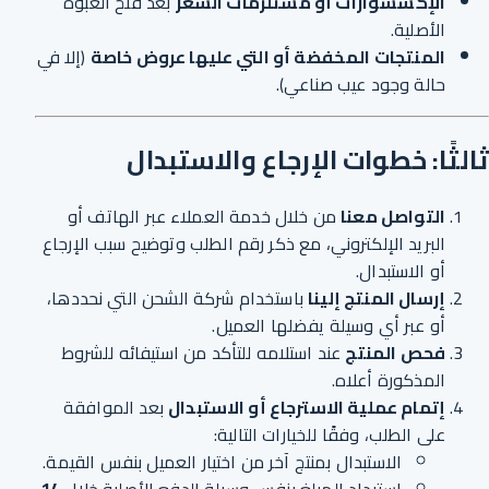
الإكسسوارات أو مستلزمات الشعر
بعد فتح العبوة
الأصلية.
المنتجات المخفضة أو التي عليها عروض خاصة
(إلا في
حالة وجود عيب صناعي).
ثالثًا: خطوات الإرجاع والاستبدال
التواصل معنا
من خلال خدمة العملاء عبر الهاتف أو
البريد الإلكتروني، مع ذكر رقم الطلب وتوضيح سبب الإرجاع
أو الاستبدال.
إرسال المنتج إلينا
باستخدام شركة الشحن التي نحددها،
أو عبر أي وسيلة يفضلها العميل.
فحص المنتج
عند استلامه للتأكد من استيفائه للشروط
المذكورة أعلاه.
إتمام عملية الاسترجاع أو الاستبدال
بعد الموافقة
على الطلب، وفقًا للخيارات التالية:
الاستبدال بمنتج آخر من اختيار العميل بنفس القيمة.
استرداد المبلغ بنفس وسيلة الدفع الأصلية خلال
14